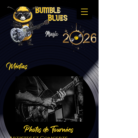
Médias
P
hotos de Tournées