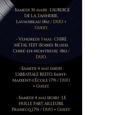
- Samedi
30 mars
: L'AUBERGE
DE LA TANNERIE,
Lavausseau (86) /
DUO +
Guest
.
- Vendredi
3 mai
: CHIRÉ
MÉTAL FEST (Soirée Blues),
Chiré-en-Montreuil (86) /
DUO
.
- Samedi
4 mai
(midi) :
L'ABBATIALE RESTO, Saint-
Maixent-l'École (79) /
DUO
+ Guest
.
- Samedi
4 mai
(soir) :
LE
NULLE PART AILLEURS,
Prahecq (79) /
DUO + Guest
.