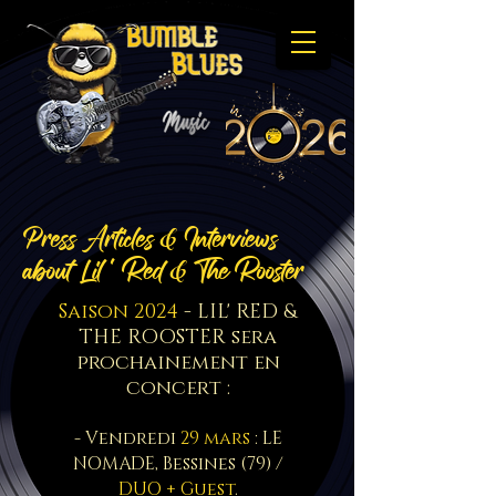
P
ress Articles & I
nterviews
about
Lil ' Red & The Rooster
Saison 2024
- LIL' RED &
THE ROOSTER sera
prochainement en
concert :
- Vend
redi
29 mars
: LE
NOMADE, Bessines (79) /
DUO + Guest
.